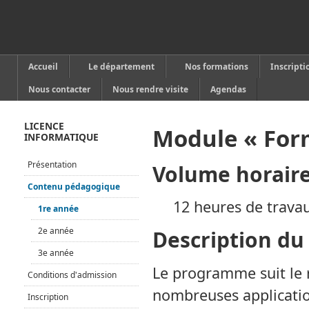
Accueil
Le département
Nos formations
Inscripti
Nous contacter
Nous rendre visite
Agendas
LICENCE
Module « For
INFORMATIQUE
Présentation
Volume horair
Contenu pédagogique
12 heures de travau
1re année
2e année
Description d
3e année
Le programme suit le r
Conditions d'admission
nombreuses applicatio
Inscription