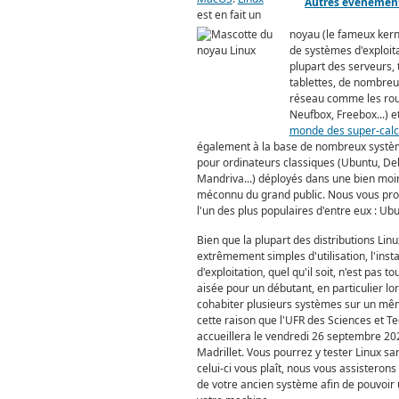
Autres évènemen
est en fait un
noyau (le fameux kerne
de systèmes d'exploit
plupart des serveurs,
tablettes, de nombre
réseau comme les rou
Neufbox, Freebox...) e
monde des super-calc
également à la base de nombreux systèm
pour ordinateurs classiques (Ubuntu, De
Mandriva...) déployés dans une bien moin
méconnu du grand public. Nous vous pro
l'un des plus populaires d'entre eux : Ub
Bien que la plupart des distributions Linu
extrêmement simples d'utilisation, l'inst
d'exploitation, quel qu'il soit, n'est pas 
aisée pour un débutant, en particulier lors
cohabiter plusieurs systèmes sur un mêm
cette raison que l'UFR des Sciences et T
accueillera le vendredi 26 septembre 202
Madrillet. Vous pourrez y tester Linux sans 
celui-ci vous plaît, nous vous assisterons 
de votre ancien système afin de pouvoir u