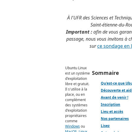
À l'UFR des Sciences et Techniqu
Saint-étienne-du-Ro
Important :
afin de vous garan
passage, nous vous invitons à c
sur
ce sondage en 
Ubuntu Linux
Sommaire
est un système
d'exploitation
Qu'est-ce que Ub
libre et gratuit.
Il s'utilise à la
Découverte et aide
place, ou en
Avant de venir !
complément
Inscription
des systèmes
d'exploitation
Lieu et accès
propriétaires
Nos partenaires
comme
Lisez
Windows
ou
MacOS
.
Linux