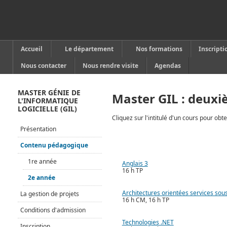
Accueil
Le département
Nos formations
Inscripti
Nous contacter
Nous rendre visite
Agendas
MASTER GÉNIE DE
Master GIL : deux
L'INFORMATIQUE
LOGICIELLE (GIL)
Cliquez sur l'intitulé d'un cours pour obte
Présentation
Semestre 3
Contenu pédagogique
1re année
Anglais 3
16 h TP
2e année
Architectures orientées services sous
La gestion de projets
16 h CM, 16 h TP
Conditions d'admission
Technologies .NET
Inscription