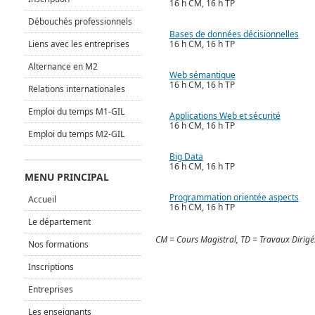
16 h CM, 16 h TP
Débouchés professionnels
Bases de données décisionnelles
Liens avec les entreprises
16 h CM, 16 h TP
Alternance en M2
Web sémantique
16 h CM, 16 h TP
Relations internationales
Emploi du temps M1-GIL
Applications Web et sécurité
16 h CM, 16 h TP
Emploi du temps M2-GIL
Big Data
16 h CM, 16 h TP
MENU PRINCIPAL
Programmation orientée aspects
Accueil
16 h CM, 16 h TP
Le département
CM = Cours Magistral, TD = Travaux Dirigé
Nos formations
Inscriptions
Entreprises
Les enseignants